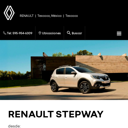
RENAULT
|
Texcoco, México
|
Texcoco
Tel:
595-954-6309
Ubicaciones
Buscar
RENAULT STEPWAY
desde: