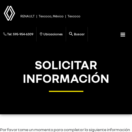
RENAULT
|
Texcoco, México
|
Texcoco
Tel:
595-954-6309
Ubicaciones
Buscar
SOLICITAR
INFORMACIÓN
Por favor tome un momento para completar la siguiente información