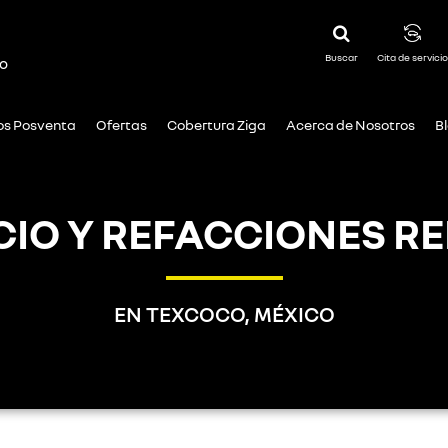
Buscar
Cita de servicio
o
ios Posventa
Ofertas
Cobertura Ziga
Acerca de Nosotros
B
CIO Y REFACCIONES R
EN TEXCOCO, MÉXICO