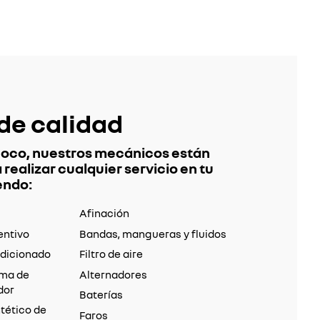
 de calidad
coco, nuestros mecánicos están
 realizar cualquier servicio en tu
endo:
Afinación
entivo
Bandas, mangueras y fluidos
ndicionado
Filtro de aire
ema de
Alternadores
dor
Baterías
tético de
Faros