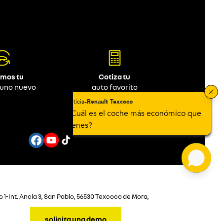
mos tu
Cotiza tu
 uno nuevo
auto favorito
 1-Int. Ancla 3, San Pablo, 56530 Texcoco de Mora,
solicita una demo