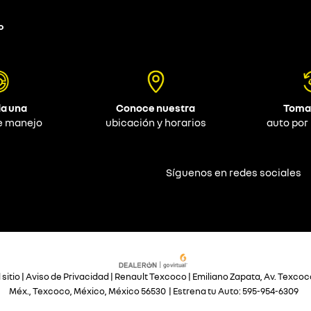
o
a una
Conoce nuestra
Toma
e manejo
ubicación y horarios
auto por
Síguenos en redes sociales
sitio
|
Aviso de Privacidad
| Renault Texcoco
|
Emiliano Zapata, Av. Texcoco
Méx.,
Texcoco,
México,
México
56530
| Estrena tu Auto:
595-954-6309