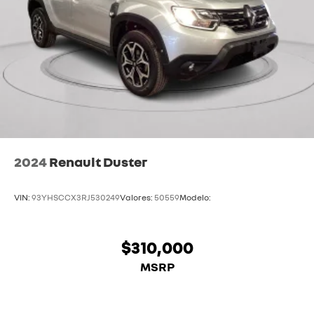
2024
Renault Duster
VIN:
93YHSCCX3RJ530249
Valores:
50559
Modelo:
$310,000
MSRP