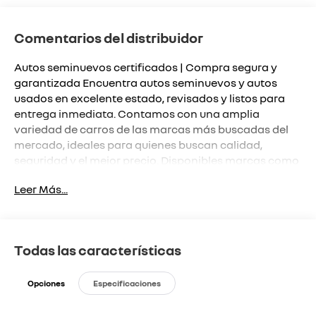
Comentarios del distribuidor
Autos seminuevos certificados | Compra segura y
garantizada Encuentra autos seminuevos y autos
usados en excelente estado, revisados y listos para
entrega inmediata. Contamos con una amplia
variedad de carros de las marcas más buscadas del
mercado, ideales para quienes buscan calidad,
seguridad y el mejor precio. Disponibles marcas como
Renault, Kia, Mitsubishi, Chevrolet, Nissan y más,
Leer Más...
todos nuestros autos pasan por una inspección
mecánica y estética para asegurar su óptimo
funcionamiento.
Todas las características
Opciones
Especificaciones