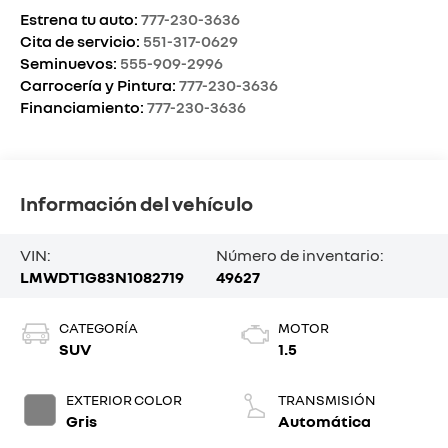
Estrena tu auto:
777-230-3636
Cita de servicio:
551-317-0629
Seminuevos:
555-909-2996
Carrocería y Pintura:
777-230-3636
Financiamiento:
777-230-3636
Información del vehículo
VIN:
Número de inventario:
LMWDT1G83N1082719
49627
CATEGORÍA
MOTOR
SUV
1.5
EXTERIOR COLOR
TRANSMISIÓN
Gris
Automática