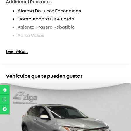
Additional Packages
Alarma De Luces Encendidas
Computadora De A Bordo
Asiento Trasero Rebatible
Porta Vasos
Climatizador
Leer Más...
Frenos Abs
Llantas De Aleación
Airbag Conductor
Vehículos que te pueden gustar
Faros Antiniebla
Faros Antinieblas Delanteros
Airbag Para Conductor Y Pasajero
Desempañador Trasero
Barra Anti Vuelco
Airbag Laterales
Control De Estabilidad