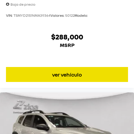
Baja de precio
VIN:
TSMYD21S1NMA39364
Valores:
50122
Modelo:
$288,000
MSRP
ver vehículo