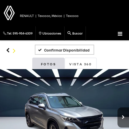
RENAULT
|
Texcoco, México
|
Texcoco
Tel:
595-954-6309
Ubicaciones
Buscar
Confirmar Disponibilidad
FOTOS
VISTA 360