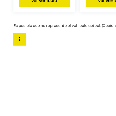
ver vehículo
ver vehí
Es posible que no represente el vehiculo actual. (Opcione
© 2026 Francomotors Automotriz SA de CV | Renault Texcoc