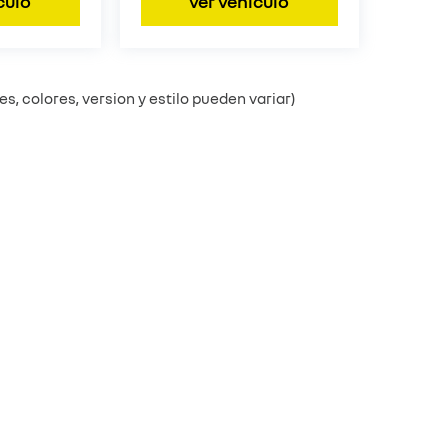
culo
ver vehículo
s, colores, version y estilo pueden variar)
o