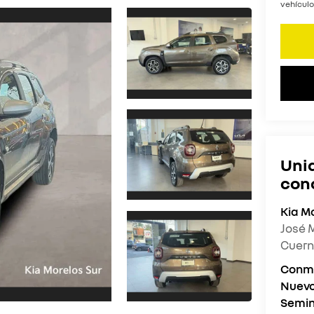
vehículo
Uni
con
Kia M
José 
Cuer
Conm
Nuev
Semin