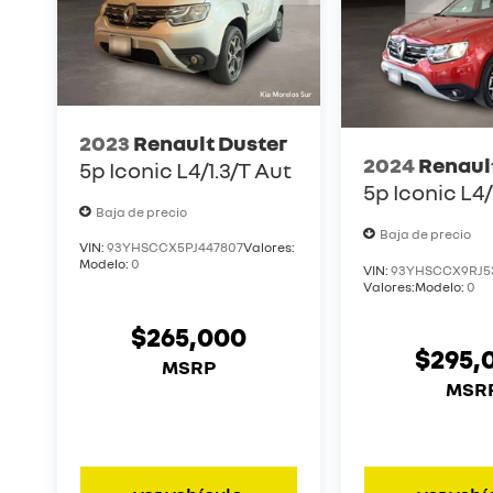
2023
Renault Duster
2024
Renaul
5p Iconic L4/1.3/T Aut
5p Iconic L4/
Baja de precio
Baja de precio
VIN:
93YHSCCX5PJ447807
Valores:
Modelo:
0
VIN:
93YHSCCX9RJ5
Valores:
Modelo:
0
$265,000
$295,
MSRP
MSR