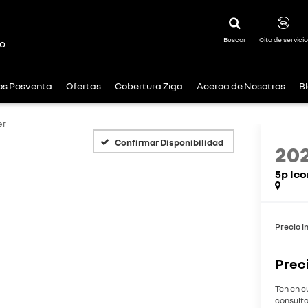
Buscar
Cita de servicio
o
ios Posventa
Ofertas
Cobertura Ziga
Acerca de Nosotros
B
er
Confirmar Disponibilidad
20
5p Ico
Precio i
Prec
Ten en c
consulta