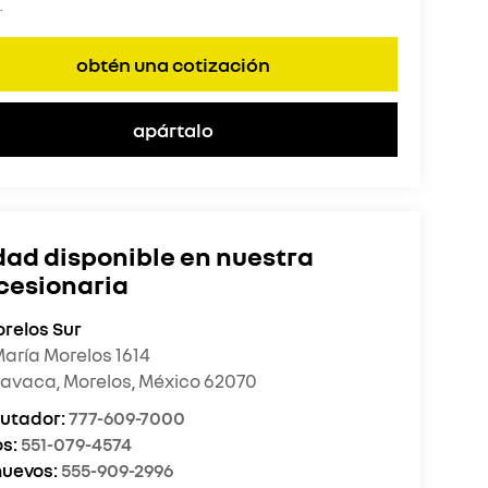
.
obtén una cotización
apártalo
dad disponible en nuestra
cesionaria
orelos Sur
María Morelos 1614
navaca
,
Morelos
, México
62070
utador:
777-609-7000
os:
551-079-4574
uevos:
555-909-2996