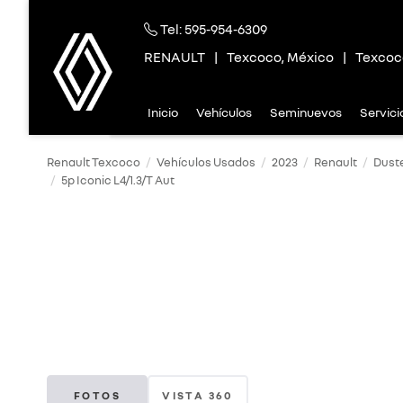
Tel:
595-954-6309
RENAULT
|
Texcoco, México
|
Texcoc
Inicio
Vehículos
Seminuevos
Servic
Renault Texcoco
Vehículos Usados
2023
Renault
Dust
5p Iconic L4/1.3/T Aut
FOTOS
VISTA 360