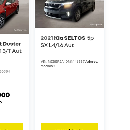
2021
Kia SELTOS
5p
t Duster
SX L4/1.6 Aut
1.3/T Aut
VIN:
MZBER2A40MN146537
Valores:
Modelo:
0
30384
000
P