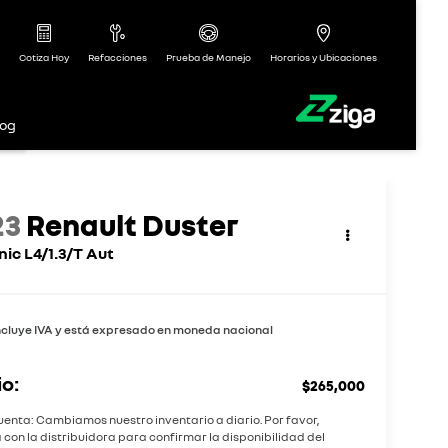
Cotiza Hoy
Refacciones
Prueba de Manejo
Horarios y Ubicaciones
log
23
Renault Duster
nic L4/1.3/T Aut
ncluye IVA y está expresado en moneda nacional
io:
$265,000
uenta: Cambiamos nuestro inventario a diario. Por favor,
 con la distribuidora para confirmar la disponibilidad del