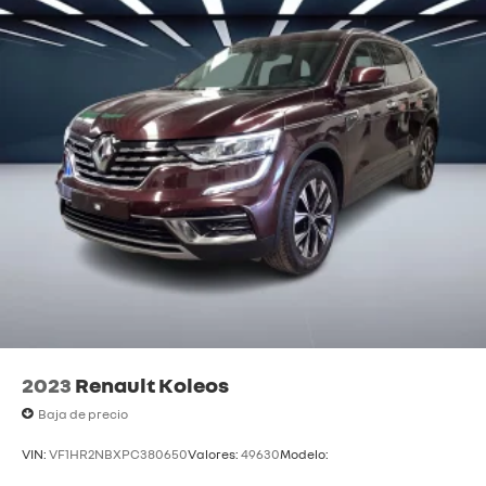
2023
Renault Koleos
Baja de precio
VIN:
VF1HR2NBXPC380650
Valores:
49630
Modelo: