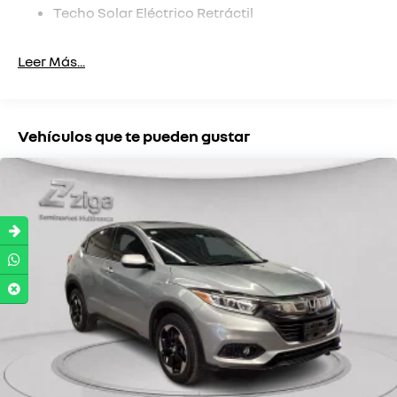
Techo Solar Eléctrico Retráctil
Porta Vasos
Leer Más...
Climatizador
Frenos Abs
Alarma
Vehículos que te pueden gustar
Llantas De Aleación
Airbag Conductor
Repartidor Electrónico De Fuerza De Frenado
Sistema De Bloqueo De Encendido
Faros Antiniebla
Faros Antinieblas Delanteros
Airbag Para Conductor Y Pasajero
Sensor De Lluvia
Faros Antinieblas Traseros
Desempañador Trasero
Barra Anti Vuelco