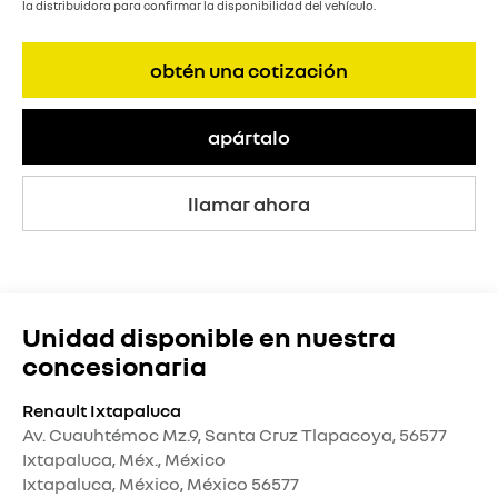
la distribuidora para confirmar la disponibilidad del vehículo.
obtén una cotización
apártalo
llamar ahora
Unidad disponible en nuestra
concesionaria
Renault Ixtapaluca
Av. Cuauhtémoc Mz.9, Santa Cruz Tlapacoya, 56577
Ixtapaluca, Méx., México
Ixtapaluca
,
México
, México
56577