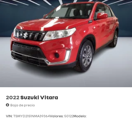
Apertura Remota De Baúl
Asientos Eléctricos
Respaldo Trasero
Seguros Eléctricos
Am/Fm
Bluetooth®
Entrada Usb
2022
Suzuki Vitara
Baja de precio
VIN:
TSMYD21S1NMA39364
Valores:
50122
Modelo: