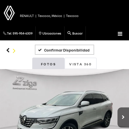
RENAULT
|
Texcoco, México
|
Texcoco
Tel:
595-954-6309
Ubicaciones
Buscar
Confirmar Disponibilidad
FOTOS
VISTA 360