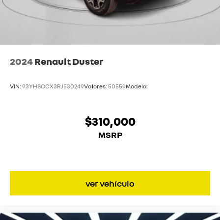
2024
Renault Duster
VIN:
93YHSCCX3RJ530249
Valores:
50559
Modelo:
$310,000
MSRP
ver vehículo