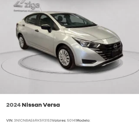
2024
Nissan Versa
VIN:
3N1CN8AE6RK593153
Valores:
50141
Modelo: