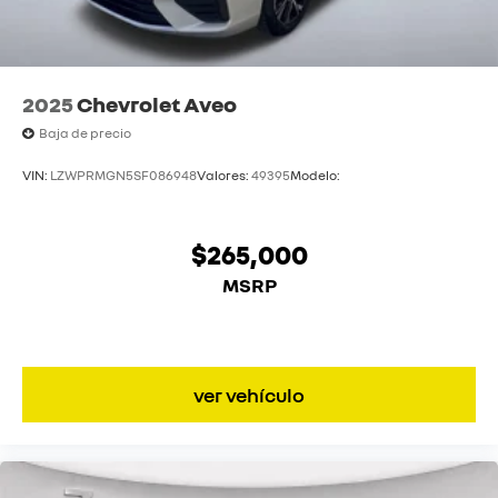
2025
Chevrolet Aveo
Baja de precio
VIN:
LZWPRMGN5SF086948
Valores:
49395
Modelo:
$265,000
MSRP
ver vehículo