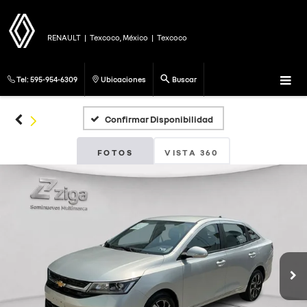
RENAULT
|
Texcoco, México
|
Texcoco
Tel:
595-954-6309
Ubicaciones
Buscar
Confirmar Disponibilidad
FOTOS
VISTA 360