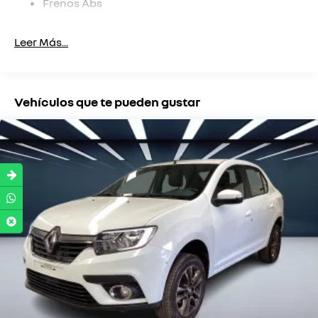
Frenos Abs
Alarma
Leer Más...
Llantas De Aleación
Airbag Conductor
Repartidor Electrónico De Fuerza De Frenado
Vehículos que te pueden gustar
Sistema De Bloqueo De Encendido
Faros Antiniebla
Faros Antinieblas Delanteros
Airbag Para Conductor Y Pasajero
Desempañador Trasero
Airbag Laterales
Control De Estabilidad
Comando Remoto Para Radio En El Volante
Tercera Luz De Freno Led
Aire Acondicionado
Control Eléctrico Para Los Retrovisores