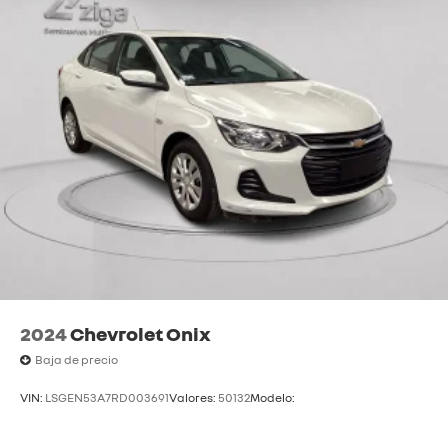
2024
Chevrolet Onix
Baja de precio
VIN:
LSGEN53A7RD003691
Valores:
50132
Modelo: